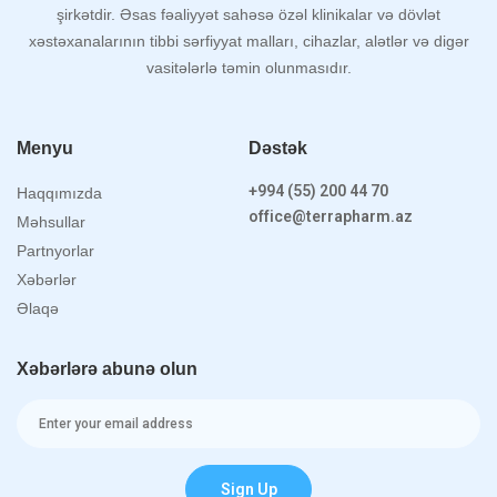
şirkətdir. Əsas fəaliyyət sahəsə özəl klinikalar və dövlət
xəstəxanalarının tibbi sərfiyyat malları, cihazlar, alətlər və digər
vasitələrlə təmin olunmasıdır.
Menyu
Dəstək
+994 (55) 200 44 70
Haqqımızda
office@terrapharm.az
Məhsullar
Partnyorlar
Xəbərlər
Əlaqə
Xəbərlərə abunə olun
Sign Up