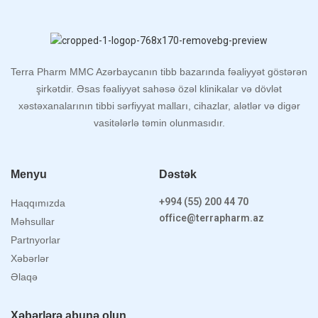
Terra Pharm MMC Azərbaycanın tibb bazarında fəaliyyət göstərən
şirkətdir. Əsas fəaliyyət sahəsə özəl klinikalar və dövlət
xəstəxanalarının tibbi sərfiyyat malları, cihazlar, alətlər və digər
vasitələrlə təmin olunmasıdır.
Menyu
Dəstək
+994 (55) 200 44 70
Haqqımızda
office@terrapharm.az
Məhsullar
Partnyorlar
Xəbərlər
Əlaqə
Xəbərlərə abunə olun