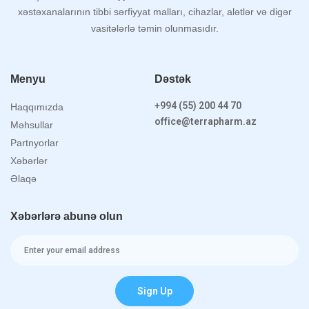
xəstəxanalarının tibbi sərfiyyat malları, cihazlar, alətlər və digər
vasitələrlə təmin olunmasıdır.
Menyu
Dəstək
+994 (55) 200 44 70
Haqqımızda
office@terrapharm.az
Məhsullar
Partnyorlar
Xəbərlər
Əlaqə
Xəbərlərə abunə olun
Sign Up