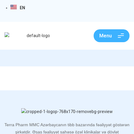
EN
Menu
Anesteziya və Respirator vasitələr
Terra Pharm MMC Azərbaycanın tibb bazarında fəaliyyət göstərən
şirkətdir. Əsas fəaliyyət sahəsə özəl klinikalar və dövlət