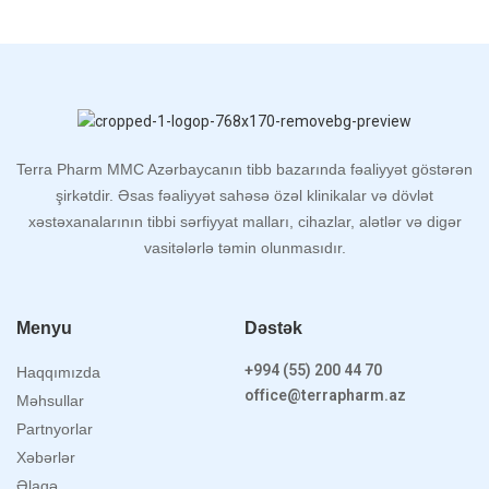
Terra Pharm MMC Azərbaycanın tibb bazarında fəaliyyət göstərən
şirkətdir. Əsas fəaliyyət sahəsə özəl klinikalar və dövlət
xəstəxanalarının tibbi sərfiyyat malları, cihazlar, alətlər və digər
vasitələrlə təmin olunmasıdır.
Menyu
Dəstək
+994 (55) 200 44 70
Haqqımızda
office@terrapharm.az
Məhsullar
Partnyorlar
Xəbərlər
Əlaqə